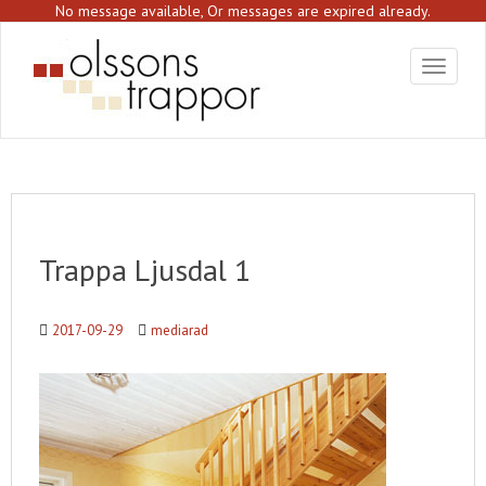
S
No message available, Or messages are expired already.
k
i
Toggle 
p
t
o
m
a
i
n
c
o
Trappa Ljusdal 1
n
t
e
2017-09-29
mediarad
n
t