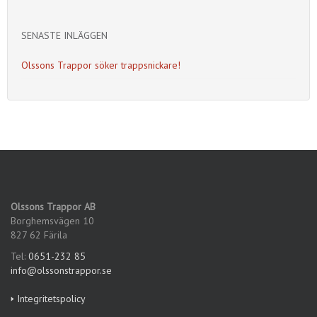
SENASTE INLÄGGEN
Olssons Trappor söker trappsnickare!
Olssons Trappor AB
Borghemsvägen 10
827 62 Färila
Tel:
0651-232 85
info@olssonstrappor.se
🢒 Integritetspolicy