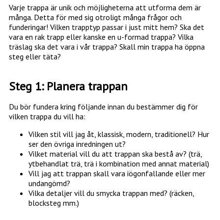
Varje trappa är unik och möjligheterna att utforma dem är
många. Detta för med sig otroligt många frågor och
funderingar! Vilken trapptyp passar i just mitt hem? Ska det
vara en rak trapp eller kanske en u-formad trappa? Vilka
träslag ska det vara i vår trappa? Skall min trappa ha öppna
steg eller täta?
Steg 1: Planera trappan
Du bör fundera kring följande innan du bestämmer dig för
vilken trappa du vill ha:
Vilken stil vill jag åt, klassisk, modern, traditionell? Hur
ser den övriga inredningen ut?
Vilket material vill du att trappan ska bestå av? (trä,
ytbehandlat trä, trä i kombination med annat material)
Vill jag att trappan skall vara iögonfallande eller mer
undangömd?
Vilka detaljer vill du smycka trappan med? (räcken,
blocksteg mm.)