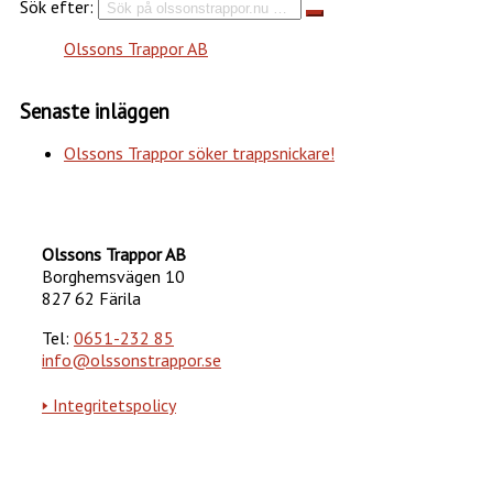
Sök efter:
Olssons Trappor AB
Senaste inläggen
Olssons Trappor söker trappsnickare!
Olssons Trappor AB
Borghemsvägen 10
827 62 Färila
Tel:
0651-232 85
info@olssonstrappor.se
🢒 Integritetspolicy