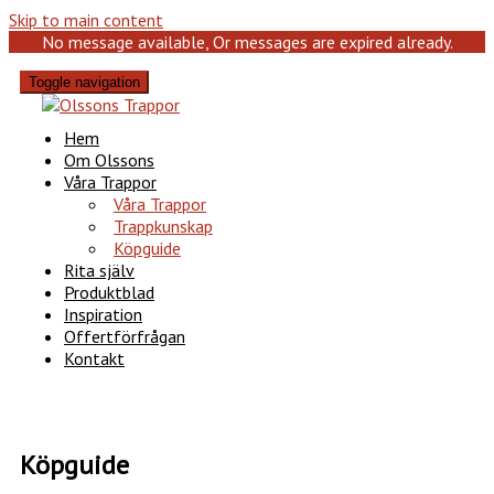
Skip to main content
No message available, Or messages are expired already.
Toggle navigation
Hem
Om Olssons
Våra Trappor
Våra Trappor
Trappkunskap
Köpguide
Rita själv
Produktblad
Inspiration
Offertförfrågan
Kontakt
Köpguide