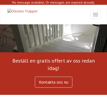
S
No message available, Or messages are expired already.
k
i
Toggle 
p
t
o
m
a
i
n
c
o
Beställ en gratis offert av oss redan
n
t
idag!
e
n
t
Kontakta oss nu