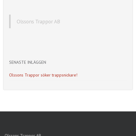
Olssons Trappor AB
SENASTE INLÄGGEN
Olssons Trappor söker trappsnickare!
Olssons Trappor AB