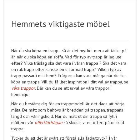
Hemmets viktigaste möbel
När du ska köpa en trappa så är det mycket mera att tänka på
än när du ska köpa en soffa. Vad för typ av trapp är jag ute
efter? Vilka träslag ska det vara i våran trappa ? Ska det vara
en rak trapp eller kanske en u-formad trapp? Vilken typ av
trapp passar i mitt hem? Frågorna kan vara många när du ska
köpa en trappa. Vill du få litet inspiration i ditt val av trappa, se
våra trappor
. Där kan du se ett urval av våra trappor i
hemmiljö.
När du bestämt dig för en trappmodell är det dags att börja
mäta. De mått som behövs är bredden på trappan, trappans
längd och våningshöjd. När du mätt ut din trappa så fyll i
måtten i vår
offertförfrågan
så skickar vi en offert på önskad
trappa.
Tycker du att det är svårt att förstå alla fackuttryck? I vår