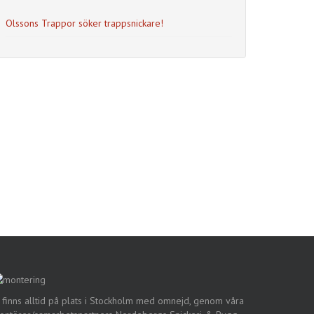
Olssons Trappor söker trappsnickare!
 finns alltid på plats i Stockholm med omnejd, genom våra