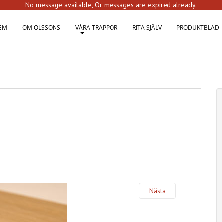
No message available, Or messages are expired already.
EM
OM OLSSONS
VÅRA TRAPPOR
RITA SJÄLV
PRODUKTBLAD
Nästa