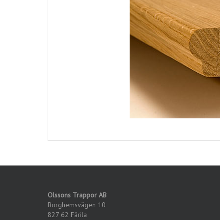
Olssons Trappor AB
Borghemsvägen 10
827 62 Färila