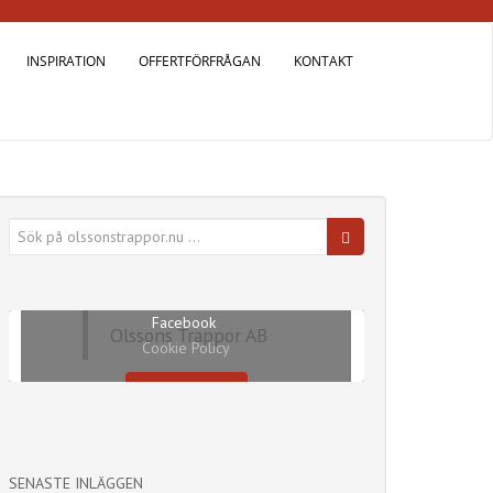
INSPIRATION
OFFERTFÖRFRÅGAN
KONTAKT
Sök
efter:
Klicka på ”Jag accepterar” för att aktivera
Facebook
Olssons Trappor AB
Cookie Policy
Jag godkänner
SENASTE INLÄGGEN