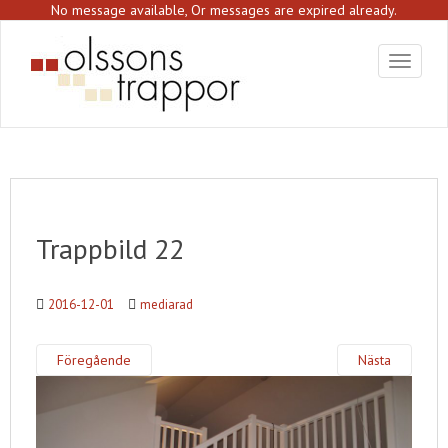
S
No message available, Or messages are expired already.
k
i
Toggle 
p
t
o
m
a
i
n
c
o
Trappbild 22
n
t
e
2016-12-01
mediarad
n
t
Föregående
Nästa