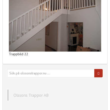
Trappbild 22
Sök
efter:
Olssons Trappor AB