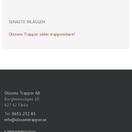
SENASTE INLÄGGEN
Olssons Trappor söker trappsnickare!
Olssons Trappor AB
Borghemsvägen 10
827 62 Färila
Tel:
0651-232 85
info@olssonstrappor.se
🢒 Integritetspolicy