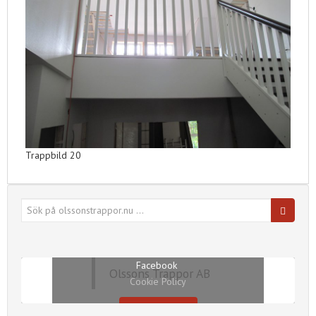
Trappbild 20
Sök
efter:
Klicka på ”Jag accepterar” för att aktivera
Facebook
Olssons Trappor AB
Cookie Policy
Jag godkänner