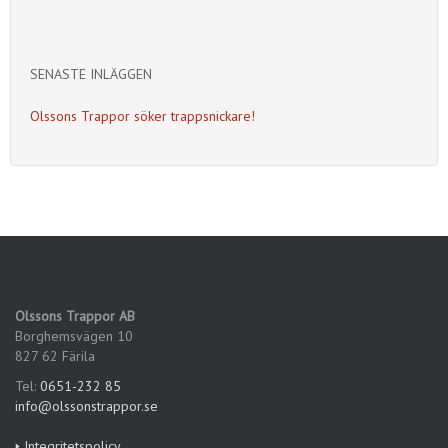
SENASTE INLÄGGEN
Olssons Trappor söker trappsnickare!
Olssons Trappor AB
Borghemsvägen 10
827 62 Färila
Tel:
0651-232 85
info@olssonstrappor.se
🢒 Integritetspolicy